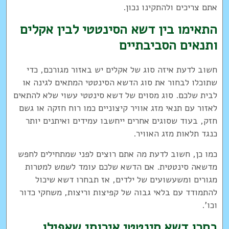
אתם צריכים ולהתקינו נכון.
התאימו בין דשא הסינטטי לבין אקלים
ותנאים הסביבתיים
חשוב לדעת איזה סוג של אקלים יש באזור מגורכם, כדי
שתוכלו לבחור את סוג הדשא הסינטטי המתאים לגינה או
לבית שלכם. סוג מסוים של דשא סינטטי עשוי שלא להתאים
לאזור עם תנאי מזג אוויר קיצוניים כמו רוח חזקה או גשם
חזק, בעוד שסוגים אחרים ייחשבו עמידים ואיתנים יותר
כנגד תלאות מזג האוויר.
כמו כן, חשוב לדעת מה אתם רוצים לפני שמתחילים לחפש
מדשאה סינטטית. אם הדשא שלכם עומד לשמש למטרות
מגורים ומשעשועים של ילדים, אז תבחרו דשא שיכול
להתמודד עם בלאי גבוה של קפיצות וריצות, משחקי כדור
וכו'.
בחרו דשא סינטטי איכותי שאפילו