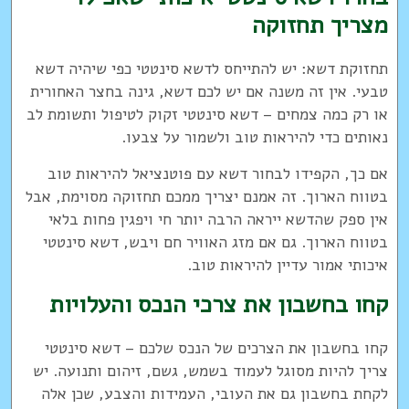
מצריך תחזוקה
תחזוקת דשא: יש להתייחס לדשא סינטטי כפי שיהיה דשא
טבעי. אין זה משנה אם יש לכם דשא, גינה בחצר האחורית
או רק כמה צמחים – דשא סינטטי זקוק לטיפול ותשומת לב
נאותים כדי להיראות טוב ולשמור על צבעו.
אם כך, הקפידו לבחור דשא עם פוטנציאל להיראות טוב
בטווח הארוך. זה אמנם יצריך ממכם תחזוקה מסוימת, אבל
אין ספק שהדשא ייראה הרבה יותר חי ויפגין פחות בלאי
בטווח הארוך. גם אם מזג האוויר חם ויבש, דשא סינטטי
איכותי אמור עדיין להיראות טוב.
קחו בחשבון את צרכי הנכס והעלויות
קחו בחשבון את הצרכים של הנכס שלכם – דשא סינטטי
צריך להיות מסוגל לעמוד בשמש, גשם, זיהום ותנועה. יש
לקחת בחשבון גם את העובי, העמידות והצבע, שכן אלה