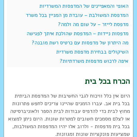
האופי והמאפיינים של המדפסות המשרדיות
המדפסת המשולבת – עובדת מן המניין בכל משרד
מדפסת לייזר – על שום מה ולמה?
מדפסות ניידות – המדפסת שהולכת איתך לפגישה
מה היתרון של מדפסות עם כרטיס רשת מובנה?
השיקולים בבחירת מדפסת משרדית
איפה לרכוש מדפסות משרדתיות?
הכרח בכל בית
היום אין כלל וויכוח לגבי החשיבות של המדפסת הביתית
בכל בית אב. עברו הזמנים שהיינו צריכים לחפש פתרונות
מחוץ לבית כדי להדפיס עבודות לבית הספר ולאוניברסיטה
או לצלם מסמכים חשובים למטרות שונות. היום ניתן למצוא
בכל בית מדפסות - ולרוב אלו יהיו המדפסות המשולבות,
שמציעות פונקציות שונות ומגוונות.