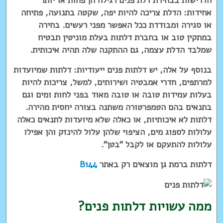
הדרישות בבחירת דלת פנים רגילה הן פחות או יותר
אחידות: הדלת צריכה להיות יפה, שקטה בתנועה, פתיחה
או סגירה ומבודדת ככל האפשר מפני רעשים. בחירה
במתקין טוב או בחברת דלתות בעלת מוניטין תבטיח
שמלבד הדלת עצמה, גם ההתקנה שלה תהיה איכותית.
בנוסף על אלה, יש דלתות פנים ייעודיות: דלתות שמיועדות
למרתפים, חדרי אמבטיה ושירותים, למשל, צריכות להיות
בעלות עמידות טובה או טובה מאוד בפני לחות ומים וגם
בתנאים בהם הטמפרטורה משתנה בצורה יחסית מהירה.
דלתות לא איכותיות, או כאלה שלא מיועדות לתנאים כאלה
עלולות לספוג מים, הציפוי שלהן עלול להינזק והן אפילו
עלולות להתעקם או לקבל "בטן".
דלתות ברמת גן מוצאים רק באתר
B144
ממה עשויות דלתות פנים?