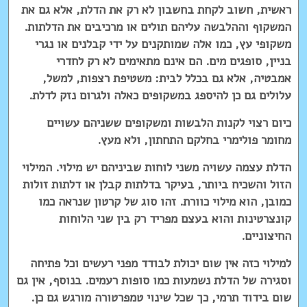
ראשית, חשוב לקחת בחשבון לא רק את הדלת, אלא גם את
המשקוף וההלבשה עליהם תולים או מרכיבים את הדלתות.
משקופי עץ, כמו אלה שמותקנים על ידי קבלנים או נגרי
בניין, סופגים מים. הם אינם מתאימים לא רק לחדרי
אמבטיה, אלא גם בכלל לבית: משטיפת רצפות, למשל,
עלולים גם כן להיספג במשקופים כאלה ולגרום נזק לדלת.
כיום רצוי לקנות הלבשות ומשקופים ששניהם עשויים
מחומר פולימרי בחלקם התחתון, ולא מעץ.
הדלת עצמה עשויה משני לוחות שביניהם יש מילוי. המילוי
הזול והשכיח ביותר, בעיקר בדלתות קבלן או דלתות זולות
כמובן, הוא מילוי כוורת. זהו סוג של קרטון שנראה כמו
קונצרטינות והוא בעצם מפריד רק בין שני הלוחות
החיצוניים.
למילוי כזה אין שום יכולת לבודד מפני רעשים וכל פתיחה
וסגירה של הדלת נשמעות כמו סופות רעמים. בנוסף, אין גם
שום בידוד תרמי, כך שכל שינוי טמפרטורה מורגש גם כן.