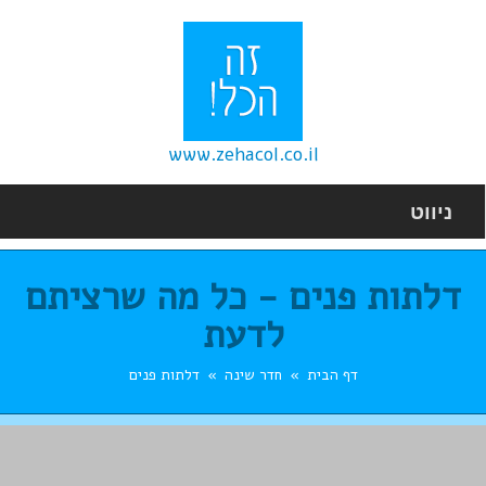
www.zehacol.co.il
ניווט
דלתות פנים - כל מה שרציתם
לדעת
דף הבית
חדר שינה
דלתות פנים