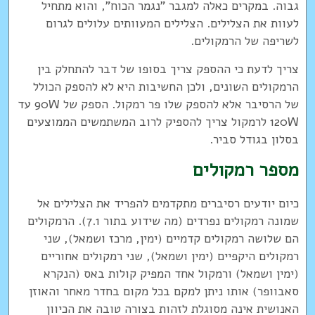
גבוה. במקרים כאלה למגבר "נגמר הכוח", והוא מתחיל
לעוות את הצלילים. הצלילים המעוותים עלולים לגרום
לשריפה של הרמקולים.
צריך לדעת כי ההספק צריך בסופו של דבר להתחלק בין
הרמקולים השונים, ולכן החשיבות היא לא להספק הכולל
של הרסיבר אלא להספק שלו פר רמקול. הספק של 90W עד
120W לרמקול צריך להספיק לרוב המשתמשים הממוצעים
בסלון בגודל סביר.
מספר רמקולים
כיום יודעים רסיברים מתקדמים להפריד את הצלילים אל
שמונה רמקולים נפרדים (מה שידוע בתור 7.1). הרמקולים
הם שלושה רמקולים קדמיים (ימין, מרכז ושמאל), שני
רמקולים היקפיים (ימין ושמאל), שני רמקולים אחוריים
(ימין ושמאל) ורמקול אחד המפיק קולות באס (הנקרא
סאבוופר) אותו ניתן למקם בכל מקום בחדר מאחר והאוזן
האנושית אינה מסוגלת לזהות בצורה טובה את הכיוון