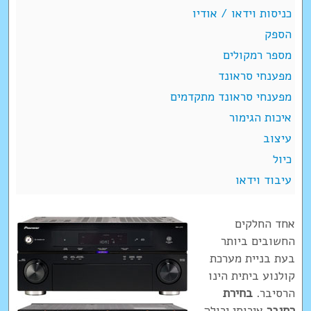
כניסות וידאו / אודיו
הספק
מספר רמקולים
מפענחי סראונד
מפענחי סראונד מתקדמים
איכות הגימור
עיצוב
כיול
עיבוד וידאו
אחד החלקים
החשובים ביותר
בעת בניית מערכת
קולנוע ביתית הינו
הרסיבר.
בחירת
רסיבר
איכותי יכולה