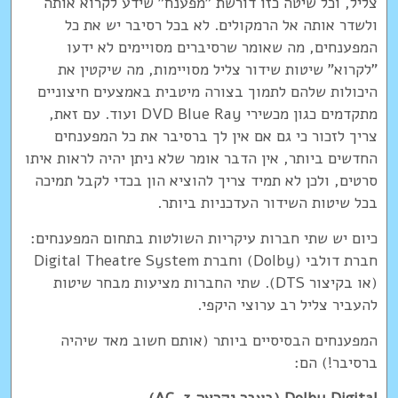
צליל, וכל שיטה כזו דורשת "מפענח" שידע לקרוא אותה
ולשדר אותה אל הרמקולים. לא בכל רסיבר יש את כל
המפענחים, מה שאומר שרסיברים מסויימים לא ידעו
"לקרוא" שיטות שידור צליל מסויימות, מה שיקטין את
היכולות שלהם לתמוך בצורה מיטבית באמצעים חיצוניים
מתקדמים כגון מכשירי DVD Blue Ray ועוד. עם זאת,
צריך לזכור כי גם אם אין לך ברסיבר את כל המפענחים
החדשים ביותר, אין הדבר אומר שלא ניתן יהיה לראות איתו
סרטים, ולכן לא תמיד צריך להוציא הון בכדי לקבל תמיכה
בכל שיטות השידור העדכניות ביותר.
כיום יש שתי חברות עיקריות השולטות בתחום המפענחים:
חברת דולבי (Dolby) וחברת Digital Theatre System
(או בקיצור DTS). שתי החברות מציעות מבחר שיטות
להעביר צליל רב ערוצי היקפי.
המפענחים הבסיסיים ביותר (אותם חשוב מאד שיהיה
ברסיבר!) הם: