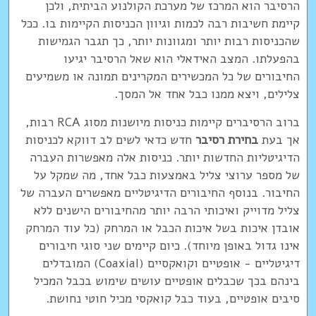
הרסיבר הוא המרכז של מערכת הקולנוע הביתית, ולכן
קיימת חשיבות רבה לכמות וגיוון הכניסות הקיימות בו. ככל
שהכניסות רבות יותר ומגוונות יותר, כך תגבר הגמישות
בהפעלתו. המצב האידאלי הוא שאל הרסיבר יגיעו
החיבורים של כל המכשירים המקרינים תמונה או משמיעים
צלילים, ויצא ממנו כבל אחד אל המסך.
ברוב הרסיברים קיימות כניסות מיושנות מסוג RCA רבות,
אך בעת
בחירת רסיבר
חדש כדאי לשים לב דווקא לכניסות
הדיגיטליות החדשות יותר. כניסות אלה מאפשרות העברה
של מספר ערוצי צליל באמצעות כבל אחד, מה שמקל על
החיבור. בנוסף החיבורים הדיגיטליים מאפשרים העברה של
צליל מדוייק ואיכותי הרבה יותר מהחיבורים הישנים ללא
אובדן איכות בשל איכות הכבל או המרחק (כל עוד המרחק
אינו גדול באופן מיוחד). כיום קיימים שני סוגי חיבורים
דיגיטליים - אופטיים וקואקסיים (Coaxial) המובדלים
בינהם בכך שכבלים אופטיים עושים שימוש בכבל המכיל
סיבים אופטיים, בעוד כבל קואקסי מכיל חוטי נחושת.