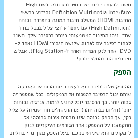
חשוב לדעת כי כיום ישנו סטנדרט חדש בשם High
Definition Multimedia Interface (הידוע בראשי
התיבות HDMI) המשלב חיבור תמונה בהפרדה גבוהה
(High Definition) עם מספר ערוצי צליל בכבל בודד
אחד, וזהו החיבור המשמעותי ביותר ברסיבר שלך. חשוב
לבחור רסיבר עם לפחות שלושה חיבורי HDMI (אחד ל-
DVD, אחד לנגן המדיה ואחד ל-Play Station), אבל 4
חיבורים הם בהחלט יתרון!
הספק
ההספק של הרסיבר הוא בעצם כמות הכוח או האנרגיה
אותם יכול הרסיבר להפנות אל הרמקולים. ככל שמספר זה
גבוה יותר, כך הרסיבר יוכל להגיע לרמות אנרגיה גבוהות
יותר (ווליום גבוה יותר) עם הרמקולים תוך שמירה על צליל
נקי, אך הספק גבוהה אינו מבטיח איכות גבוהה! אל
תתקמצנו על ההספק: אחד הגורמים העיקריים לנזק
לרמקולים הוא שימוש במגבר בעל הספק נמוך מדי בווליום