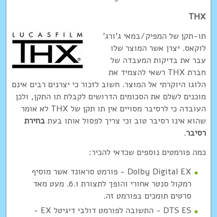
THX
תו-תקן של המפיק/במאי ג'ורג'
לוקאס. יצרן אשר המוצר שלו
עבר את בדיקות המעבדה של
חברת THX רשאי להצמיד את
הלוגו היוקרתי אל המוצר. חשוב לזכור כי יצרנים רבים אינם
מוכנים לשלם את הסכומים הדרושים לקבלת תו התקן, ולכן
העובדה כי לרסיבר מסויים אין תו תקן של THX לא אומר
שהוא אינו רסיבר טוב וכי צריך לפסול אותו בעת
בחירת
רסיבר
.
כמה פורמטים נוספים שכדאי להכיר:
Dolby Digital EX - פורמט סראונד אשר מוסיף
רמקול סנטר אחורי והופך לתצורת 6.1. מעט מאד
סרטים תומכים בפורמט זה.
DTS ES - התשובה לפורמט דולבי דיגיטל EX -