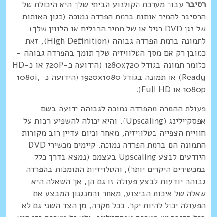
רסיבר
עבור מערכת הקולנוע הביתי שלך היא היכולת של
הרסיבר להמיר אותות ברמת הפרדה נמוכה (כגון האותות
של נגן DVD רגיל או של ממיר הכבלים או הלווין שלך)
לתמונה ברמת הפרדה גבוהה (High Definition), זאת
כמובן רק אם מסך הטלוויזיה שלך תומך בהפרדה גבוהה -
כלומר תמונה בגודל 1280x720 (הידועה כ-720P או כ-HD
Ready) או תמונה בגודל 1920x1080 (הידועה כ-1080i,
1080p או Full HD).
פעולת ההמרה מהפרדה נמוכה לגבוהה ידועה בשם
אפסקיילינג (Upscaling), והיא יכולה להשפיע רבות על
חוויית הצפייה בטלוויזיה, מאחר וכיום עדיין רוב מקורות
התמונה הם ברמת הפרדה נמוכה. קיימים מכשירי DVD
היודעים לבצע Upscaling בעצמם (נמצא בדרך כלל
במכשירים היקרים יותר), והטלויזיות התומכות בהפרדה
גבוהה יודעות לבצע פעולה זו גם הן, אך השאלה היא
שאלה של איכות הביצוע, מאחר והמנגנון המבצע את
הפעולה יכול להיות יקר. בכל מקרה, מן הצד השני גם לא