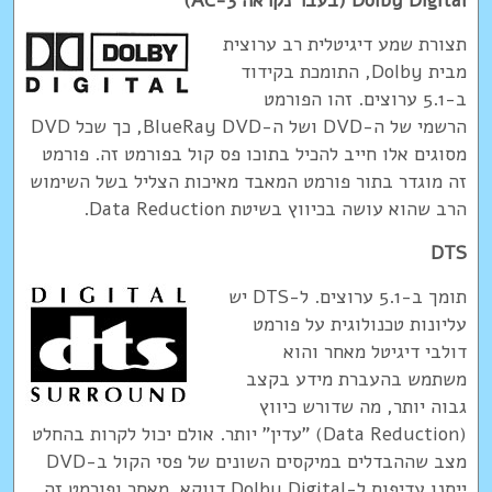
Dolby Digital (בעבר נקראה AC-3)
תצורת שמע דיגיטלית רב ערוצית
מבית Dolby, התומכת בקידוד
ב-5.1 ערוצים. זהו הפורמט
הרשמי של ה-DVD ושל ה-BlueRay DVD, כך שכל DVD
מסוגים אלו חייב להכיל בתוכו פס קול בפורמט זה. פורמט
זה מוגדר בתור פורמט המאבד מאיכות הצליל בשל השימוש
הרב שהוא עושה בכיווץ בשיטת Data Reduction.
DTS
תומך ב-5.1 ערוצים. ל-DTS יש
עליונות טכנולוגית על פורמט
דולבי דיגיטל מאחר והוא
משתמש בהעברת מידע בקצב
גבוה יותר, מה שדורש כיווץ
(Data Reduction) "עדין" יותר. אולם יכול לקרות בהחלט
מצב שההבדלים במיקסים השונים של פסי הקול ב-DVD
ייתנו עדיפות ל-Dolby Digital דווקא. מאחר ופורמט זה