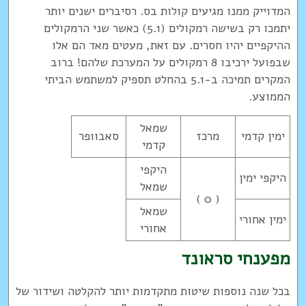
המדוייק ממנו מגיעים קולות בס. רסיברים ישנים יותר
יתמכו רק בשישה רמקולים (5.1) כאשר שני הרמקולים
ההיקפיים יהיו חסרים. עם זאת, מעטים מאד הם אלו
שבפועל ירכיבו 8 רמקולים על המערכת שלהם! ברוב
המקרים תמיכה ב-5.1 בהחלט תספיק למשתמש הביתי
הממוצע.
שמאל
ימין קדמי
מרכז
סאבוופר
קדמי
היקפי
היקפי ימין
שמאל
( 0 )
שמאל
ימין אחורי
אחורי
מפענחי סראונד
בכל שנה נוספות שיטות מתקדמות יותר להקלטה ושידור של