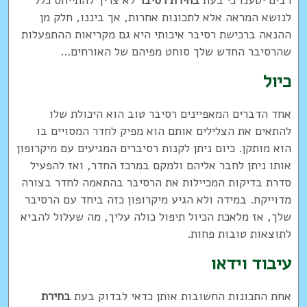
רבים יטענו כי בעת
בחירת רסיבר
לא צריך להתייחס כלל
לנושא המראה אלא לתכונות אחרות, אך ביננו, חלק מן
ההנאה ברכישת רסיבר איכותי היא גם מקריאות ההתפעלות
שהרסיבר החדש שלך סוחט מפיהם של האורחים...
כיול
אחד הדברים המאפיינים רסיבר טוב הוא היכולת שלו
להתאים את הצלילים אותם הוא מפיק לחדר המסויים בו
הוא מותקן. כיום ניתן לקנות רסיברים המגיעים עם מיקרופון
אותו ניתן לחבר אליהם ולמקם במרכז החדר, ואז להפעיל
סדרת בדיקות המכיילות את הרסיבר בהתאמה לחדר בצורה
מדוייקת. במידה ולא הגיע מיקרופון כזה ביחד עם הרסיבר
שלך, אז מלאכת הכיול תיפול כולה עליך, מה שעלול להביא
לתוצאות טובות פחות.
עיבוד וידאו
אחת התכונות החשובות אותן כדאי לבדוק בעת
בחירת