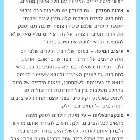
חפשו מיטת ילדים המגיעה עם חלל אחסון מתאים.
איכות המזרון
– גם למזרון יש חשיבות רבה וכדאי
לתת דגש למידת האיכות שלו. מזרן שינה איכותי
יאפשר לילדים שלכם שינה רצופה וטובה וגם יספק
את אותה תמיכה רצויה. על זה רצוי ומומלץ מאד שלא
להתפשר וכדאי לחפש את הטוב ביותר.
עיצוב המיטה
– בסופו של דבר, הילדים שלנו הם
אלה שישנים על המיטה ורצוי שהם יאהבו אותה.
ולכן, ובייחוד כשאלה כבר לא קטנטנים כל כך, כדאי
לתת דגש גם לעניין העיצוב ולוודא שעיצוב המיטה
מוצא חן בעיניהם. לשמחתנו, מיטות הילדים של היום
בהחלט משלבות בין כל היתרונות והן יכולות גם
לשמש כאלמנט דקורטיבי בפני עצמו תודות לעיצובים
המרהיבים הלוקחים בכך חלק.
פונקציונאליות
– על מיטת הילדים לספק מענה
מתאים לכל הצרכים. ולכן, חשוב להגדיר אותם מראש
ולבחון אותם לעומק. למשל: האם בחדר ישנים כמה
ילדים או ילד אחד? לילד אחד תספיק מיטה אחת, אבל