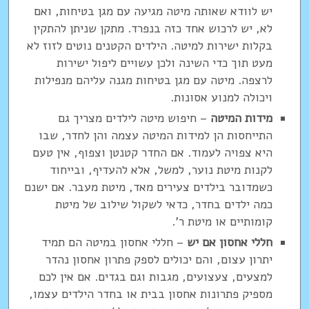
יש לוודא שאותה מיטה מגיעה עם מגן בטיחות, ואם
לא, יש לרכוש אחד כזה בנפרד. מתקן שניתן להתקין
בקלות ישירות למיטה. הילדים הקטנים נוטים לזוז לא
מעט תוך כדי השינה ולכן עשויים ליפול ישירות
לרצפה. מיטה עם מגן בטיחות מגנה עליהם מנפילות
ויכולה למנוע אסונות.
מידות המיטה
– חיפוש מיטה לילדים מצריך גם
התייחסות הן למידות המיטה עצמה והן לחדר, שבו
היא צפויה לעמוד. אם החדר קטנטן וצפוף, אין טעם
לקנות מיטת נוער, למשל, אלא להעדיף, ובייחוד
כשמדובר בילדים צעירים מאד, מיטת מעבר. אם ישנם
כמה ילדים בחדר, כדאי לשקול שילוב של מיטת
קומותיים או מיטת ר'.
חללי אחסון אם יש
– חללי אחסון במיטה הם תמיד
יתרון עצום, והם יכולים לספק פתרון אחסון נהדר
למצעים, צעצועים, מגבות וגם בגדים. אם אין לכם
מספיק פתרונות אחסון בבית או בחדר הילדים עצמו,