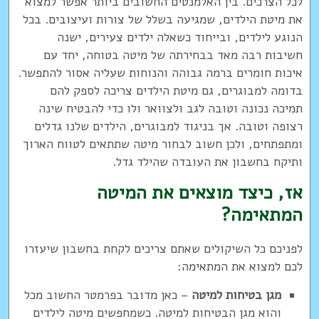
לכל הצרכים. בין האלמנטים החשובים ביותר אפשר למצוא
את מיטת הילדים, שמגיעה בשלל של צורות ועיצובים. בכל
הנוגע לילדים, ובייחוד כשאלה ילדים צעירים, ישנה
חשיבות רבה מאד בבחירתה של מיטה בטוחה, יחד עם
איכות חומרים ברמה גבוהה והנוחות שעליה אסור להתפשר.
בדומה למבוגרים, גם מיטת הילדים צריכה לספק להם
תמיכה נכונה וטובה לגב ולצוואר ולו כדי להבטיח שינה
רצופה וטובה. אך בניגוד למבוגרים, הילדים שלנו גדלים
ומתפתחים, ולכן חשוב לבחור מיטה שתתאים לטווח הארוך
ותיקח בחשבון את העובדה שהילד גדל.
אז, כיצד מוצאים את המיטה
המתאימה?
לפניכם כל השיקולים שאתם צריכים לקחת בחשבון שיעזרו
לכם למצוא את המתאימה:
מגן בטיחות למיטה
– כאן מדובר בפרמטר החשוב מכל
והוא מגן הבטיחות למיטה. כשמחפשים מיטה לילדים