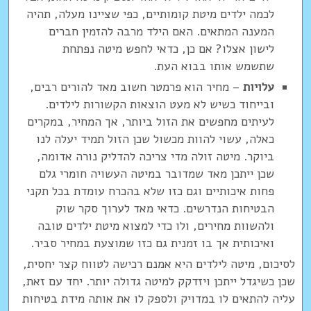
לכמה ילדים מיטת קומותיים, כפי שציינו מעלה, תהיה
המענה המתאים. האם הילד מרבה להזמין חברים
לישון אצלו? אם כן, כדאי לחפש מיטה נפתחת
שתשמש אותו בבוא העת.
עלויות
– מחיר הוא פרמטר חשוב מאד להורים רבים,
ובייחוד כשיש לא מעט הוצאות הקשורות לילדים.
לעיתים מחפשים את הזול ביותר, אך המחיר, במקרים
כאלה, עשוי להוות מכשול שכן הזול תמיד יעלה לנו
ביוקר. מיטה זולה מדי צריכה להדליק נורה אדומה,
שכן ייתכן מאד שמדובר במיטה העשויה חומרי גלם
פחות איכותיים וגם כזו שלא בהכרח עומדת בכל תקני
הבטיחות הנדרשים. כדאי מאד לערוך סקר שוק
ולהשוות מחירים, ולו כדי למצוא מיטת ילדים טובה
ואיכותית אך בו זמנית גם כזו שמוצעת במחיר סביר.
לסיכום, מיטה לילדים היא אמנם רכישה לטווח קצר יחסית,
שכן כשיגדל ייתכן ויזדקק למיטה גדולה יותר. יחד עם זאת,
עליה להתאים לו במדויק ולספק לו את אותה מידת בטיחות