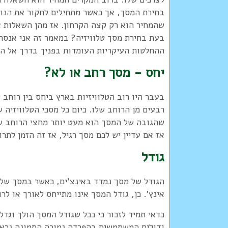
בחירת המסך, אך כאשר מתחילים לחקור את הנו
שהמחיר הוא רק קצה הקרחון. אז מהן השאלות א
בעת בחירת מסך טלוויזיה? במאמר זה אני אנסה
ההחלטות העיקריות העומדות בפניך בדרך אל ה
יחס - מסך רחב או לא?
שהגובה של המסך הוא מעט יותר מחצי הרוחב שלו
אז אם עדיין יש לכם מסך רגיל, אז זה הזמן לתרו
גודל
הגודל של מסך נמדד באינצ'ים, כאשר במסך של 32 אינץ' לדוגמא יהי
אינץ'. כן, גודל המסך אינו מתייחס לאורך או ל
כדאי תמיד לזכור כי ככל שגודל המסך הולך וגד
גדולים המשתמשים בהפרדה נמוכה התמונה נראית