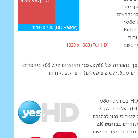
ך יותר
ה בו נקראים
מסכי HD Ready. הפורמט הגבוה יותר מוצג עם 1080
שורות, ומסכים המאפשרים צפיה בו נקראים מסכי Full
בוה ביותר מוצג עם כ-4000 שורות,
ים צפיה בו נקראים מסכי 4K, או בשם
ניתן להבין כי ההבדל הינו משמעותי ביותר בין מסך בהפרדה של 1024x768 (היוצרים 786,432 פיקסלים)
כיום ניתן לקלוט שידורי HD של חברת יס ושל HOT בפורמט 1080i
ב-50 הרץ (השידורים של יס היי דפינישן והוט HD). על מנת לקבל
. חשוב לומר כי נכון לכתיבת
שורות אלו (2019), רק תכנים מאד מצומצמים משודרים בפורמט 4K,
ד (לא מספיק ממיר HD רגיל!). סביר כי מצב זה ישתנה