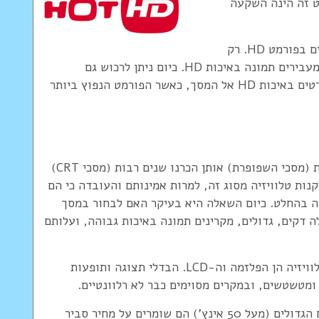
ט זה הינה השקעה
חשוב לדעת כי מכשירי DVD רגילים אינם משדרים בפורמט HD. רק
מכשירי DVD מסוג BlueRay (הפורמט החדש) מעבירים תמונה באיכות HD. כיום ניתן לרכוש גם
מזרימדיה (Streamer) המאפשר שידור קבצי סרטים באיכות HD אל המסך, כאשר הפורמט הנפוץ ביותר
ראשית, כדאי לומר כי הטלוויזיות העבות הרגילות (מסכי השפופרת) אותן הכרנו שנים רבות (מסכי CRT)
קנות טלוויזיה מסוג זה, למרות אמינותם והעובדה כי הם
רה בהחלט. כיום השאלה היא בעיקר האם לבחור במסך
 LCD או מסך LED, מאחר ואלה דקים, גדולים, מקרינים תמונה באיכות גבוהה, ועלותם
שתי הטכנולוגיות השולטות כיום בשוק מסכי הטלוויזיה הן הפלזמה וה-LCD. הבדלי תצוגה ותופעות
 ומטשטשים, ובמקרים מסוימים כבר לא רלוונטיים.
מסכי פלזמה הם בדרך כלל גדולים יותר, ובגדלים הגדולים (מעל 50 אינץ') הם שומרים על מחיר סביר