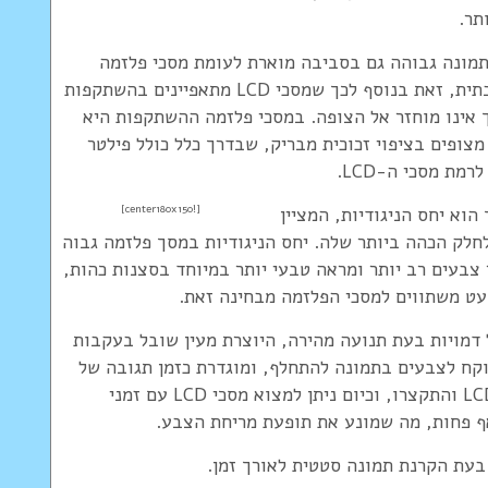
ת התמונה יספקו מסכי LCD איכות תמונה גבוהה גם בסביבה מוארת לעומת מסכי פלזמה
שהתצוגה שלהם תיפגע במקרים של תאורה סביבתית, זאת בנוסף לכך שמסכי LCD מתאפיינים בהשתקפות
 אינו מוחזר אל הצופה. במסכי פלזמה ההשתקפות היא
צופים בציפוי זכוכית מבריק, שבדרך כלל כולל פילטר
ת מסכי ה-LCD.
[!center180x150]
הוא יחס הניגודיות, המציין
חלק הכהה ביותר שלה. יחס הניגודיות במסך פלזמה גבוה
, מה שיאפשר עושר צבעים רב יותר ומראה טבעי יותר במיוחד בסצנות כהות,
למסכי LCD היא מריחה של דמויות בעת תנועה מהירה, היוצרת מעין שובל בעקבות
קח לצבעים בתמונה להתחלף, ומוגדרת כזמן תגובה של
המסך. עם השנים הלכו זמני התגובה של מסכי LCD והתקצרו, וכיום ניתן למצוא מסכי LCD עם זמני
בעת הקרנת תמונה סטטית לאורך זמן.