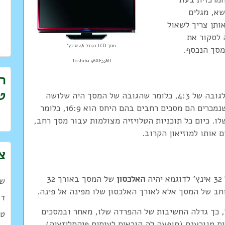
שא, מגלים
ותן צריך לשאול
 לסקור את
מסך LCD בגודל 46 אינץ'
מסך הנכסף.
Toshiba 46XF356D
ר
ט
בעבר היו רוב הטלוויזיות בארץ ביחס בין רוחב לגובה של 4:3, כלומר שהגובה של המסך היה שלושה
רבעים מן הרוחב שלו. כיום כל מסכי הטלוויזיה שנמכרים הם מסכים רחבים בהם היחס הוא 16:9, כלומר
. כיום כל תוכניות הטלויזיה מצולמות עבור מסך רחב,
ם אותו למוזיאון הקרוב.
צ
ה
האלכסון
של המסך באורך 32
ש
רוחב של המסך אלא לאורך האלכסון שלו מפינה אל פינה.
דו
ל, כך גדלה החשיבות של ההפרדה שלו, מאחר ובמסכים
טל
 מגורענת (תופעה לה קוראים לעיתים פיקסליזציה),