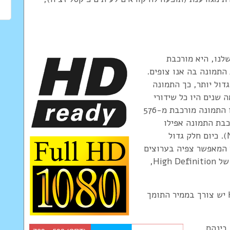
לנו, היא מורכבת
התמונה בה אנו צופים.
דול יותר, כך התמונה
 שנים היו כל שידורי
הטלוויזיה, הווידאו וה-DVD בפורמט SDTV בו התמונה מורכבת מ-576
 הברית מורכבת התמונה אפילו
מפחות שורות (480 שורות בלבד בפורמט NTSC). כיום חלק גדול
ר המאפשר צפיה בערוצים
המשדרים תמונה באיכות HD, שהן ראשי תיבות של High Definition,
חשוב לזכור כי כדי לצפות בשידורים באיכות HD יש צורך בממיר התומך
 HD המובדלים בינהם