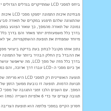
ביחס למסכי LCD שמתייקרים בגדלים הגדולים יותר.
מבחינת איכו
נמוכה של תאורה מהמסך, כך שאור הפוגע במסך
בדרך כלל משמעותית יותר מאחר והם בדרך כלל מ
מיוחד שמפחית את תופעת ההשתקפויות, אך לא לרמ
נתון אותו מקובל לבחון בעת בדיקת ביצועי מסך 
את ההבדל בין החלק הבהיר ביותר של התמונה ל
בדרך כלל מזה של מסך LCD
אך כיום מסכי ה-LCD עברו דרך ארוכה, והם כמעט משתווים למסכי הפלזמה מבחינה זאת.
תופעה האופיינית רק 
תנועת הדמות. תופעה זו נובעת ממשך הזמן שלו
תגובה קצרים עד כדי 6 אלפיות השנייה (ms) ואף פחות, מה שמונע את תופעת מריחת הצבע.
חסרון הקיים במסכי פלזמה הוא תופעת הצריבה 