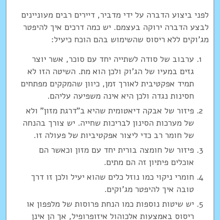
לפני ביצוע הדברה על ידי מדביר, דיירים רבים מעוניינים
לבצע הדברה ירוקה בעצמם. יש כמה דרכים איך להיפטר
מג'וקים ללא ריסוס שהשימוש בהם הוכח כיעיל:
ערבוב של סודה לשתייה יחד עם סוכר, אשר יוצר
גזים במעיו של הג'וק ולכן הוא מת. השיטה הזו לא
תמיד אפקטיבית לאורך זמן, כיוון שהמקקים מפתחים
חסינות נגדה ולכן היא אינה משפיעה עליהם.
פיזור של אבקה דיאטומית שהיא ב"דרגת מזון" ולא
של מערכות הסינון לבריכות שחייה. יש צורך בהנחה
של חומר רב כדי ליצור אפקטיביות של פעולה זו.
פיזור של חומצה בורית יחד עם מזון וכאשר הם
אוכלים פיתיון זה הם מתים.
חומרי ניקוי כמו נוזל כלים שהוא יעיל ולכן זו דרך
טובה איך להיפטר מג'וקים.
יש שיטות נוספות כמו הנחת פרוסות של מלפפון או
ריסוס באמצעות אלכוהול איזופרופיל, אך הן אינן