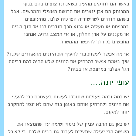
כאשר הם רחוקים מהעין. כשאנחנו צופים בהם בנוף
המרוחק הם אכן יוצרים את הרושם האצילי והמרשים. אבל
כשהם חודרים לטריטוריה הפרטית שלנו, מתעופפים
במרפסת או מעליה או גרוע מכך חודרים לנו אל תוך הבית
או מקננים על אדן החלון, או אז המצב גרוע. אנחנו
מחפשים כל דרך להיפטר מהמטרד.
אז מה אפשר לעשות כדי להעיף את היונים מהאזורים שלנו?
איך באמת אפשר להרחיק את היונים שלא תהיה להם דריסת
רגל אצלנו במרפסת או בבית?
עופי יונה....
יש כמה וכמה פעולות שתוכלו לעשות בעצמכם כדי להעיף
את היונים ולהרחיק אותם באופן כזה שהם לא ינסו להתקרב
יותר למקום.
יש כאן גם הרבה עניין של ניסוי וטעיה עד שתמצאו את
השיטה הכי יעילה שתצליח לעבוד גם בבית שלכם. כי לא כל